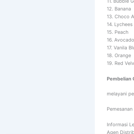
11. Bubble 
12. Banana
13. Choco 
14. Lychees
15. Peach
16. Avocad
17. Vanila Bl
18. Orange
19. Red Vel
Pembelian 
melayani pe
Pemesanan b
Informasi 
Agen Distri