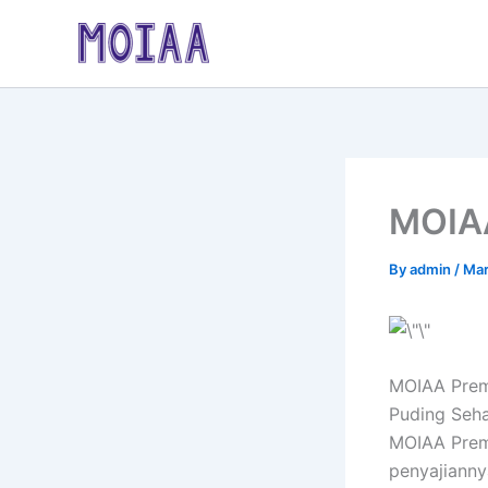
Skip
to
content
MOIAA
By
admin
/
Mar
MOIAA Premi
Puding Seha
MOIAA Premi
penyajianny