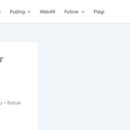
e
Puding
Web49
Follow
Plagi
r
u – Bubuk