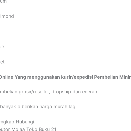
Gum
Almond
o
ue
vet
Online Yang menggunakan kurir/expedisi Pembelian Minim
mbelian grosir/reseller, dropship dan eceran
anyak diberikan harga murah lagi
Lengkap Hubungi
butor Moiaa Toko Buku 21