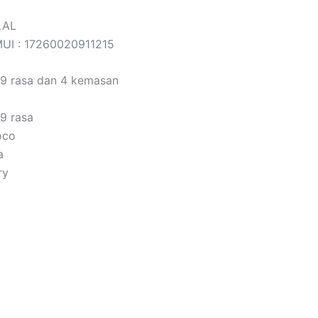
LAL
 MUI : 17260020911215
19 rasa dan 4 kemasan
9 rasa
oco
a
ry