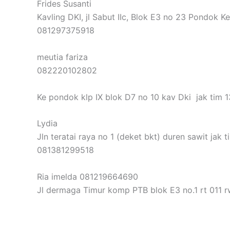
Frides Susanti
Kavling DKI, jl Sabut IIc, Blok E3 no 23 Pondok K
081297375918
meutia fariza
082220102802
Ke pondok klp IX blok D7 no 10 kav Dki jak tim 
Lydia
Jln teratai raya no 1 (deket bkt) duren sawit jak t
081381299518
Ria imelda 081219664690
Jl dermaga Timur komp PTB blok E3 no.1 rt 011 