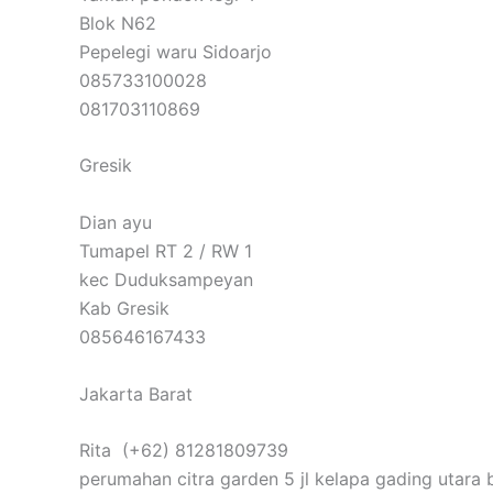
Blok N62
Pepelegi waru Sidoarjo
085733100028
081703110869
Gresik
Dian ayu
Tumapel RT 2 / RW 1
kec Duduksampeyan
Kab Gresik
085646167433
Jakarta Barat
Rita (+62) 81281809739
perumahan citra garden 5 jl kelapa gading utara