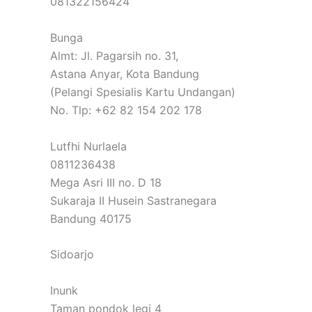
081322156424
Bunga
Almt: Jl. Pagarsih no. 31,
Astana Anyar, Kota Bandung
(Pelangi Spesialis Kartu Undangan)
No. Tlp: +62 82 154 202 178
Lutfhi Nurlaela
0811236438
Mega Asri III no. D 18
Sukaraja II Husein Sastranegara
Bandung 40175
Sidoarjo
Inunk
Taman pondok legi 4