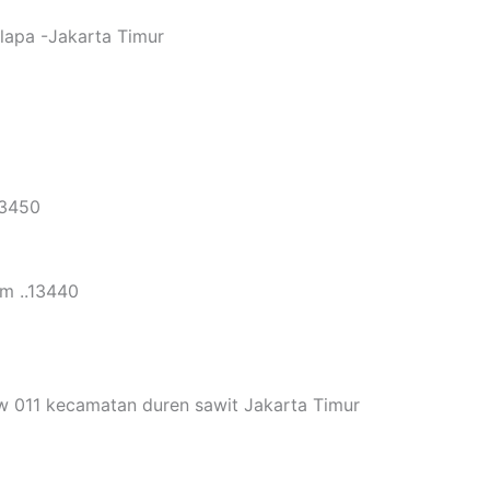
elapa -Jakarta Timur
13450
im ..13440
rw 011 kecamatan duren sawit Jakarta Timur