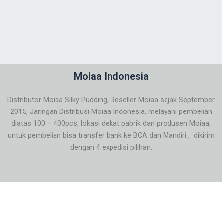
Moiaa Indonesia
Distributor Moiaa Silky Pudding, Reseller Moiaa sejak September
2015, Jaringan Distribusi Moiaa Indonesia, melayani pembelian
diatas 100 – 400pcs, lokasi dekat pabrik dan produsen Moiaa,
untuk pembelian bisa transfer bank ke BCA dan Mandiri , dikirim
dengan 4 expedisi pilihan.