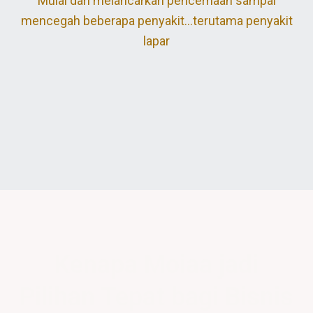
Mulai dari melancarkan pencernaan sampai
mencegah beberapa penyakit…terutama penyakit
lapar
Kenapa Moiaa jadi
Pilihan Tepat bagi Bisnis