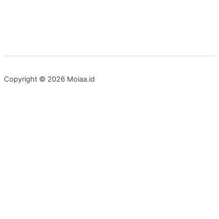
Copyright © 2026 Moiaa.id
Customize
Reject All
Accept All
Powered by
✖
►
Necessary Cookies
Always Active
Necessary cookies enable essential site features like secure
log-ins and consent preference adjustments. They do not
store personal data.
None