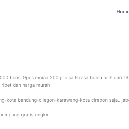
Hom
00 berisi 9pcs moiaa 200gr bisa 9 rasa boleh pilih dari 1
 ribet dan harga murah
erang-kota bandung-cilegon-karawang-kota cirebon saja…ja
 mumpung gratis ongkir