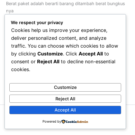
Berat paket adalah berarti barang ditambah berat bungkus
nya
Toleransi nya tambah berat 10 persen
We respect your privacy
Kalau beli 10pcs berarti 100grx10 ditambah 10persen
Cookies help us improve your experience,
Total 110gr
deliver personalized content, and analyze
Ini di wahana bisa dihitung 2kg
traffic. You can choose which cookies to allow
Kalau ingin 1kg beli moiaa 100gr nya 9pcs saja
by clicking
Customize
. Click
Accept All
to
consent or
Reject All
to decline non-essential
cookies.
Customize
Reject All
Accept All
Copyright © 2026 Moiaa.id
Powered by